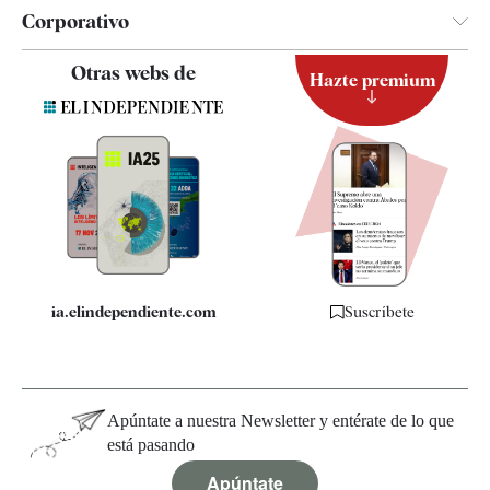
Corporativo
Contacto
Otras webs de
Hazte premium
Suscripción
Newsletter
Apps
Quiénes somos
Especificaciones
ia.elindependiente.com
Suscríbete
Apúntate a nuestra Newsletter y entérate de lo que
está pasando
Apúntate