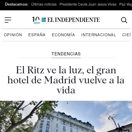
Destacamos:
Últimas noticias
Presidente Ceuta Juan Jesús Vivas
Paz Ve
OPINIÓN
ESPAÑA
ECONOMÍA
INTERNACIONAL
CIE
TENDENCIAS
El Ritz ve la luz, el gran
hotel de Madrid vuelve a la
vida