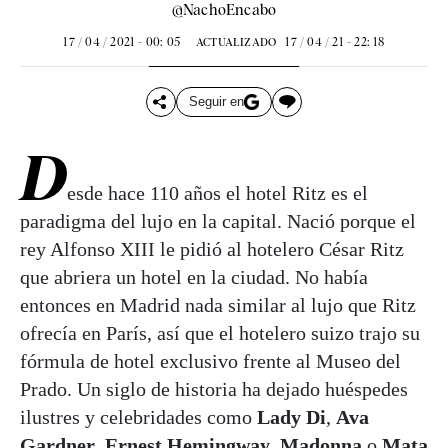
@NachoEncabo
17 / 04 / 2021 - 00: 05
17 / 04 / 21 - 22: 18
ACTUALIZADO
Seguir en
D
esde hace 110 años el hotel Ritz es el
paradigma del lujo en la capital. Nació porque el
rey Alfonso XIII le pidió al hotelero César Ritz
que abriera un hotel en la ciudad. No había
entonces en Madrid nada similar al lujo que Ritz
ofrecía en París, así que el hotelero suizo trajo su
fórmula de hotel exclusivo frente al Museo del
Prado. Un siglo de historia ha dejado huéspedes
ilustres y celebridades como
Lady Di
,
Ava
Gardner
,
Ernest Hemingway
,
Madonna
o
Mata