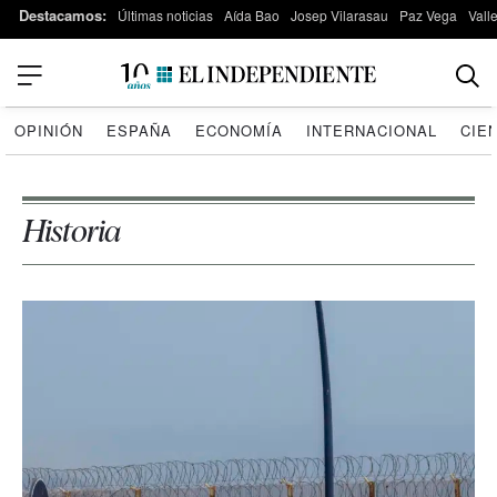
Destacamos:
Últimas noticias
Aída Bao
Josep Vilarasau
Paz Vega
Vall
OPINIÓN
ESPAÑA
ECONOMÍA
INTERNACIONAL
CIE
Historia