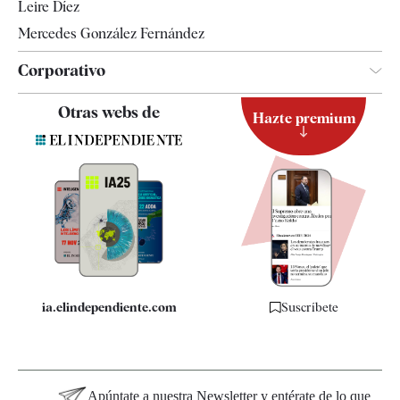
Leire Díez
Mercedes González Fernández
Corporativo
Contacto
Otras webs de
Hazte premium
Suscripción
Newsletter
Apps
Quiénes somos
Especificaciones
ia.elindependiente.com
Suscríbete
Apúntate a nuestra Newsletter y entérate de lo que