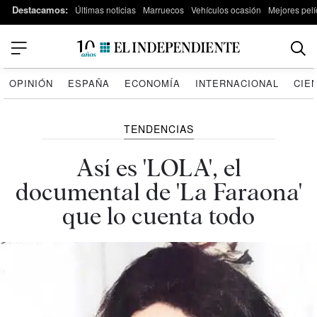
Destacamos:
Últimas noticias
Marruecos
Vehículos ocasión
Mejores pelí
OPINIÓN
ESPAÑA
ECONOMÍA
INTERNACIONAL
CIE
TENDENCIAS
Así es 'LOLA', el
documental de 'La Faraona'
que lo cuenta todo