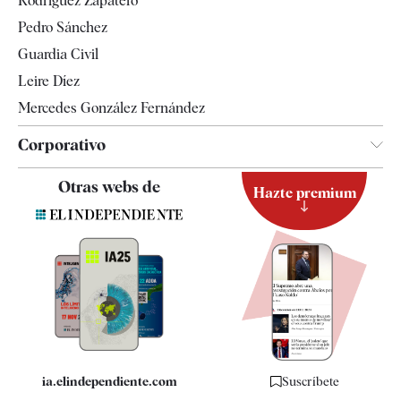
Rodríguez Zapatero
Televisión
Pedro Sánchez
Tendencias
Guardia Civil
Leire Díez
Mercedes González Fernández
Corporativo
Contacto
Otras webs de
Hazte premium
Suscripción
Newsletter
Apps
Quiénes somos
Especificaciones
ia.elindependiente.com
Suscríbete