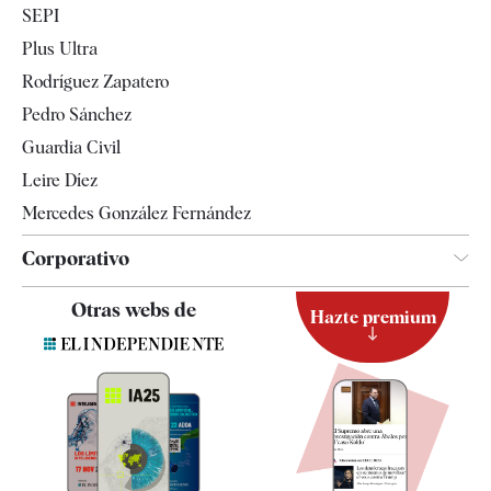
SEPI
Internacional
Plus Ultra
Gente
Rodríguez Zapatero
Televisión
Pedro Sánchez
Tendencias
Guardia Civil
Leire Díez
Mercedes González Fernández
Corporativo
Contacto
Otras webs de
Hazte premium
Suscripción
Newsletter
Apps
Quiénes somos
Especificaciones