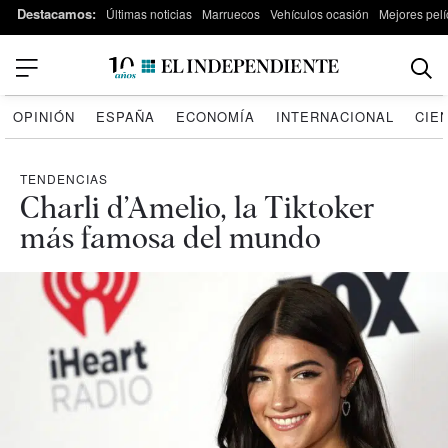
Destacamos:
Últimas noticias
Marruecos
Vehículos ocasión
Mejores pelí
OPINIÓN
ESPAÑA
ECONOMÍA
INTERNACIONAL
CIE
TENDENCIAS
Charli d’Amelio, la Tiktoker
más famosa del mundo