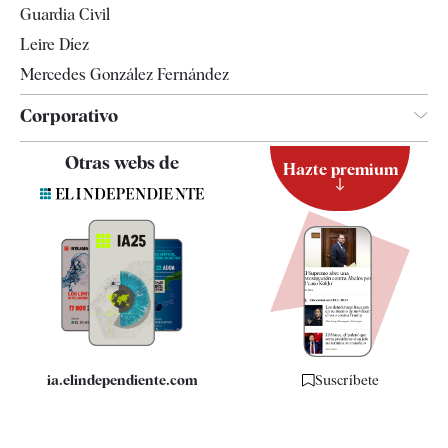
Guardia Civil
Leire Díez
Mercedes González Fernández
Corporativo
Contacto
Otras webs de
Hazte premium
Suscripción
Newsletter
Apps
Quiénes somos
Especificaciones
ia.elindependiente.com
Suscríbete