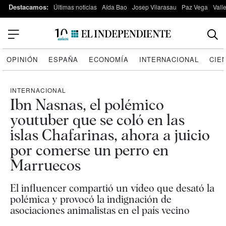
Destacamos:
Últimas noticias
Aída Bao
Josep Vilarasau
Paz Vega
Vall
OPINIÓN
ESPAÑA
ECONOMÍA
INTERNACIONAL
CIE
INTERNACIONAL
Ibn Nasnas, el polémico
youtuber que se coló en las
islas Chafarinas, ahora a juicio
por comerse un perro en
Marruecos
El influencer compartió un vídeo que desató la
polémica y provocó la indignación de
asociaciones animalistas en el país vecino