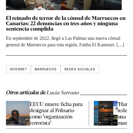
El reinado de terror de la cónsul de Marruecos en
Canarias: 22 denuncias en tres años y ninguna
sentencia cumplida
En septiembre de 2022, llegó a Las Palmas una nueva cónsul
general de Marruecos para esta región, Fatiha El Kamouri. […]
INTERNET
MARRUECOS
REDES SOCIALES
Otros artículos de
Lucía Serrano
EEUU mueve ficha para
"Haraga
designar al Polisario
redes 
como "organización
una nu
terrorista"
masiva 