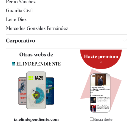
Pedro Sánchez
Tendencias
Guardia Civil
Leire Díez
Mercedes González Fernández
Corporativo
Contacto
Otras webs de
Hazte premium
Suscripción
Newsletter
Apps
Quiénes somos
Especificaciones
ia.elindependiente.com
Suscríbete