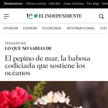
Destacamos:
Últimas noticias
Aída Bao
Josep Vilarasau
Paz Vega
Vall
OPINIÓN
ESPAÑA
ECONOMÍA
INTERNACIONAL
CIE
TENDENCIAS
LO QUE NO SABÍAS DE
El pepino de mar, la babosa
codiciada que sostiene los
océanos