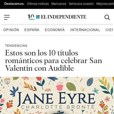
Destacamos:
Últimas noticias
Marruecos
Vehículos ocasión
Mejores pelí
OPINIÓN
ESPAÑA
ECONOMÍA
INTERNACIONAL
CIE
TENDENCIAS
Estos son los 10 títulos
románticos para celebrar San
Valentín con Audible