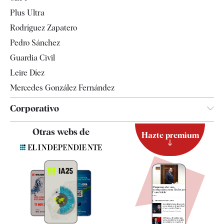
Internacional
Plus Ultra
Gente
Rodríguez Zapatero
Televisión
Pedro Sánchez
Tendencias
Guardia Civil
Leire Díez
Mercedes González Fernández
Corporativo
Contacto
Otras webs de
Hazte premium
Suscripción
Newsletter
Apps
Quiénes somos
Especificaciones