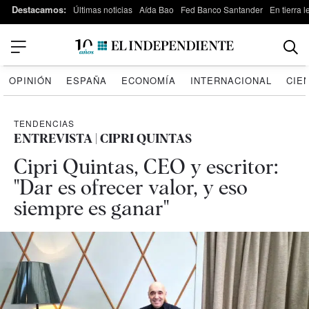
Destacamos:
Últimas noticias
Aída Bao
Fed Banco Santander
En tierra 
OPINIÓN
ESPAÑA
ECONOMÍA
INTERNACIONAL
CIE
TENDENCIAS
ENTREVISTA | CIPRI QUINTAS
Cipri Quintas, CEO y escritor:
"Dar es ofrecer valor, y eso
siempre es ganar"