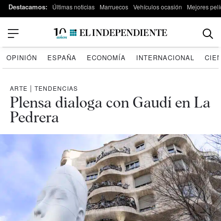
Destacamos:
Últimas noticias
Marruecos
Vehículos ocasión
Mejores pelí
OPINIÓN
ESPAÑA
ECONOMÍA
INTERNACIONAL
CIE
ARTE
|
TENDENCIAS
Plensa dialoga con Gaudí en La
Pedrera