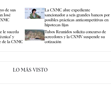
oyo de sus
La CNMC abre expediente
an José
sancionador a seis grandes bancos por
a CNMC
posibles prácticas anticompetitivas en
hipotecas fijas
e le suceda
Tubos Reunidos solicita concurso de
écnica" y
acreedores y la CNMV suspende su
nte de la CNMC
cotización
LO MÁS VISTO