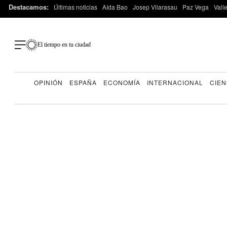
Destacamos:
Últimas noticias
Aída Bao
Josep Vilarasau
Paz Vega
Vall
El tiempo en tu ciudad
OPINIÓN
ESPAÑA
ECONOMÍA
INTERNACIONAL
CIEN