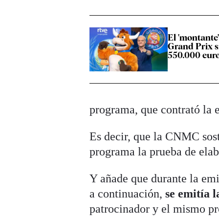
El 'montante
Grand Prix si
550.000 eur
programa, que contrató la 
Es decir, que la CNMC sosti
programa la prueba de elab
Y añade que durante la emis
a continuación,
se emitía 
patrocinador y el mismo pr