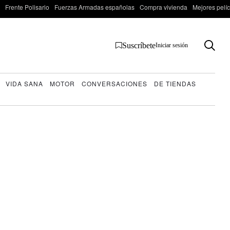
Frente Polisario
Fuerzas Armadas españolas
Compra vivienda
Mejores pelí
Suscríbete
Iniciar sesión
VIDA SANA
MOTOR
CONVERSACIONES
DE TIENDAS