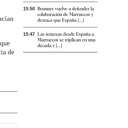
Brunner vuelve a defender la
15:50
colaboración de Marruecos y
acían
destaca que España [...]
Las remesas desde España a
15:47
Marruecos se triplican en una
 que
década y [...]
cia de