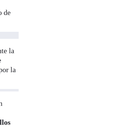
o de
te la
e
por la
n
llos