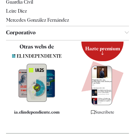
Guardia Civil
Leire Díez
Mercedes González Fernández
Corporativo
Contacto
Otras webs de
Hazte premium
Suscripción
Newsletter
Apps
Quiénes somos
Especificaciones
ia.elindependiente.com
Suscríbete