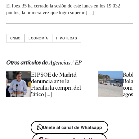
El Ibex 35 ha cerrado la sesión de este lunes en los 19.032
puntos, la primera vez que logra superar […]
CNMC
ECONOMÍA
HIPOTECAS
Otros artículos de
Agencias / EP
El PSOE de Madrid
Robles
denuncia ante la
Bolaño
Fiscalía la compra del
compar
"ático [...]
agosto e
Únete al canal de Whatsapp