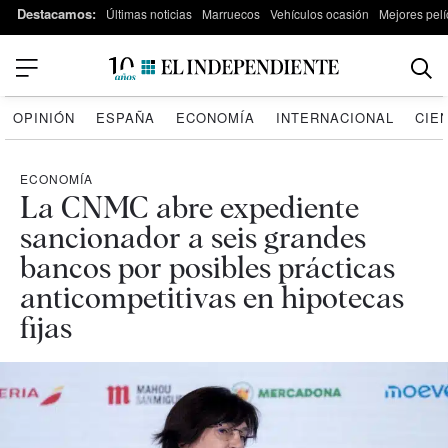
Destacamos:
Últimas noticias
Marruecos
Vehículos ocasión
Mejores pelí
OPINIÓN
ESPAÑA
ECONOMÍA
INTERNACIONAL
CIE
ECONOMÍA
La CNMC abre expediente
sancionador a seis grandes
bancos por posibles prácticas
anticompetitivas en hipotecas
fijas