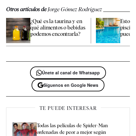
Otros artículos de
Jorge Gómez Rodríguez
¿Qué es la taurina y en
Estos s
qué alimentos o bebidas
piscin
podemos encontrarla?
puedes i
Únete al canal de Whatsapp
Síguenos en Google News
TE PUEDE INTERESAR
Todas las películas de Spider-Man
ordenadas de peor a mejor según