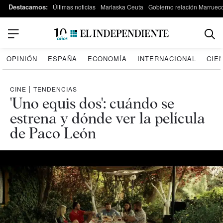
Destacamos:
Últimas noticias
Marlaska Ceuta
Gobierno relación Marruec
OPINIÓN
ESPAÑA
ECONOMÍA
INTERNACIONAL
CIE
CINE
|
TENDENCIAS
'Uno equis dos': cuándo se
estrena y dónde ver la película
de Paco León