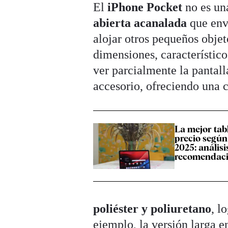
El
iPhone Pocket
no es un
abierta acanalada
que env
alojar otros pequeños objeto
dimensiones, característico
ver parcialmente la pantal
accesorio, ofreciendo una 
La mejor tab
precio según
2025: análisi
recomendac
poliéster y poliuretano
, l
ejemplo, la versión larga e