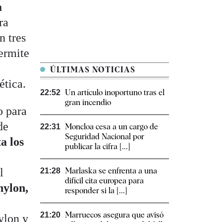
a
ra
n tres
permite
ÚLTIMAS NOTICIAS
ética.
Un artículo inoportuno tras el
22:52
gran incendio
o para
de
Moncloa cesa a un cargo de
22:31
Seguridad Nacional por
a los
publicar la cifra [...]
l
Marlaska se enfrenta a una
21:28
difícil cita europea para
nylon,
responder si la [...]
Marruecos asegura que avisó
21:20
ylon y