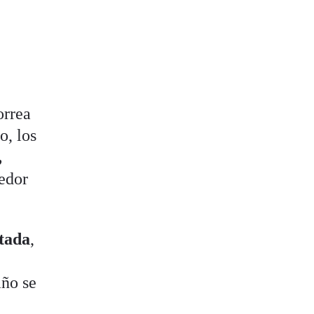
orrea
o, los
,
dedor
itada
,
año se