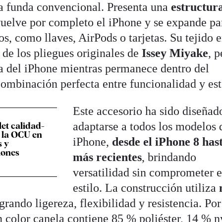
a funda convencional. Presenta una
estructur
uelve por completo el iPhone y se expande pa
s, como llaves, AirPods o tarjetas. Su tejido e
 de los pliegues originales de
Issey Miyake
, 
la del iPhone mientras permanece dentro del
combinación perfecta entre funcionalidad y est
Este accesorio ha sido diseñad
adaptarse a todos los modelos 
let calidad-
 la OCU en
iPhone,
desde el iPhone 8 hast
s y
iones
más recientes
, brindando
versatilidad sin comprometer e
estilo. La construcción utiliza
ogrando ligereza, flexibilidad y resistencia. Por
n color canela contiene 85 % poliéster, 14 % n