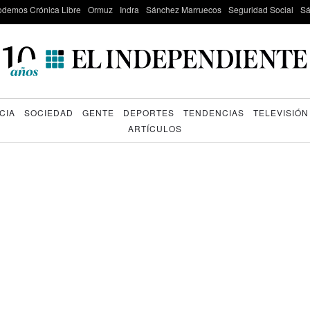
odemos Crónica Libre
Ormuz
Indra
Sánchez Marruecos
Seguridad Social
Sá
CIA
SOCIEDAD
GENTE
DEPORTES
TENDENCIAS
TELEVISIÓN
ARTÍCULOS