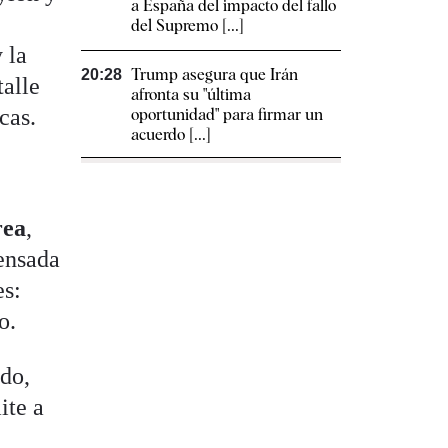
a España del impacto del fallo
del Supremo [...]
 la
Trump asegura que Irán
20:28
talle
afronta su "última
cas.
oportunidad" para firmar un
acuerdo [...]
rea
,
ensada
es:
o.
ado,
ite a