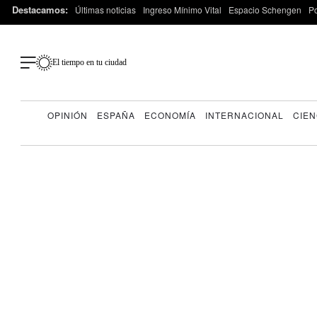
Destacamos:
Últimas noticias
Ingreso Mínimo Vital
Espacio Schengen
P
El tiempo en tu ciudad
OPINIÓN
ESPAÑA
ECONOMÍA
INTERNACIONAL
CIEN