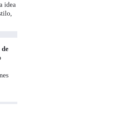
la idea
tilo,
 de
o
enes