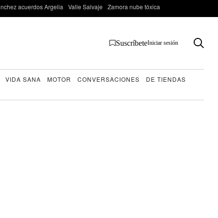
nchez acuerdos Argelia
Valle Salvaje
Zamora nube tóxica
Suscríbete
Iniciar sesión
VIDA SANA
MOTOR
CONVERSACIONES
DE TIENDAS