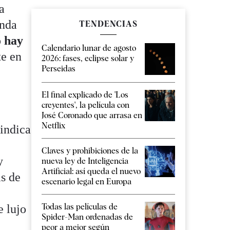
a
enda
TENDENCIAS
o hay
Calendario lunar de agosto
te en
2026: fases, eclipse solar y
Perseidas
El final explicado de 'Los
creyentes', la película con
José Coronado que arrasa en
Netflix
 indica
Claves y prohibiciones de la
y
nueva ley de Inteligencia
Artificial: así queda el nuevo
as de
escenario legal en Europa
Todas las películas de
e lujo
Spider-Man ordenadas de
peor a mejor según