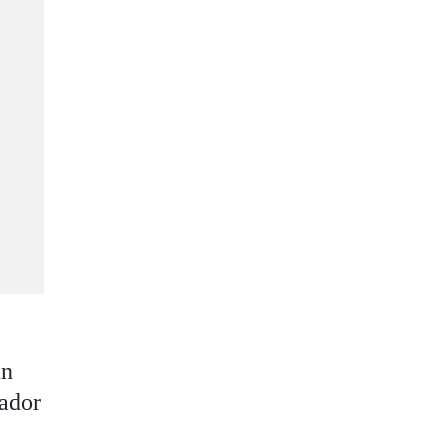
un
ador