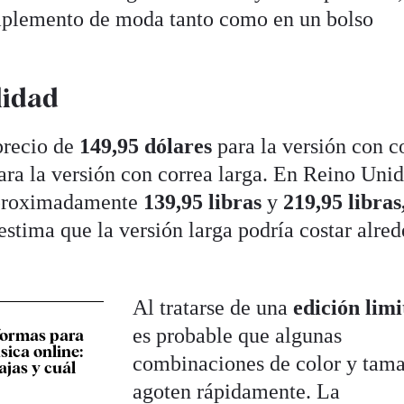
mplemento de moda tanto como en un bolso
lidad
precio de
149,95 dólares
para la versión con c
ara la versión con correa larga. En Reino Unid
 aproximadamente
139,95
libras
y
219,95 libras
stima que la versión larga podría costar alre
Al tratarse de una
edición lim
es probable que algunas
formas para
ica online:
combinaciones de color y tam
ajas y cuál
agoten rápidamente. La