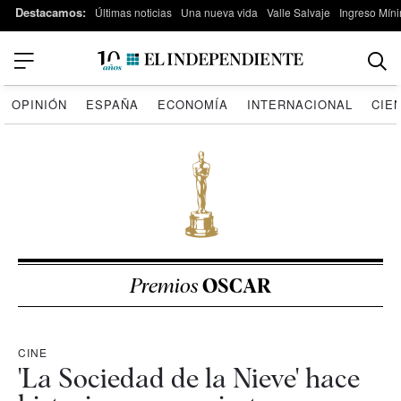
Destacamos:
Últimas noticias
Una nueva vida
Valle Salvaje
Ingreso Míni
OPINIÓN
ESPAÑA
ECONOMÍA
INTERNACIONAL
CIE
Premios
OSCAR
CINE
'La Sociedad de la Nieve' hace