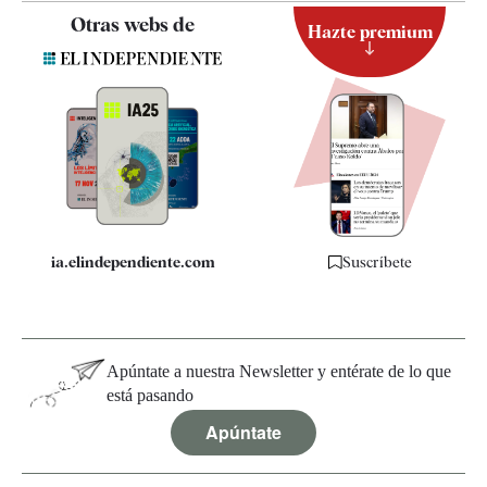
Contacto
Otras webs de
Hazte premium
Suscripción
Newsletter
Apps
Quiénes somos
Especificaciones
ia.elindependiente.com
Suscríbete
Apúntate a nuestra Newsletter y entérate de lo que
está pasando
Apúntate