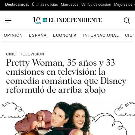
Destacamos:
Últimas noticias
Marruecos
Vehículos ocasión
Mejores pelí
OPINIÓN
ESPAÑA
ECONOMÍA
INTERNACIONAL
CIE
CINE
|
TELEVISIÓN
Pretty Woman, 35 años y 33
emisiones en televisión: la
comedia romántica que Disney
reformuló de arriba abajo