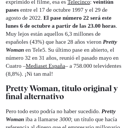
exprimido el filme, esa es
Telecinco
:
veintiún
pases
entre el 17 de octubre 1997 y el 29 de
agosto de 2022.
El pase número 22 será este
lunes 6 de octubre a partir de las 23.00 horas
.
Muy lejos están aquellos 6,3 millones de
españoles (43%) que hace 28 años vieron
Pretty
Woman
en Tele5. Su último pase en abierto, el
número 32 en 31 años, reunió el pasado mayo en
Cuatro –
Mediaset España
– a 758.000 televidentes
(8,8%). ¡Ni tan mal!
Pretty Woman, titulo original y
final alternativo
Pero todo esto podría no haber sucedido.
Pretty
Woman
iba a llamarse
3000
; un título que hacía
referencia al dinero que el empresario millonario