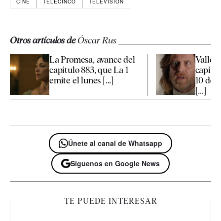
CINE
TELECINCO
TELEVISIÓN
Otros artículos de
Óscar Rus
La Promesa, avance del
Valle S
capítulo 883, que La 1
capítul
emite el lunes [...]
10 de 
[...]
Únete al canal de Whatsapp
Síguenos en Google News
TE PUEDE INTERESAR