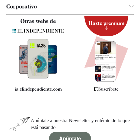
Corporativo
Contacto
Otras webs de
Hazte premium
Suscripción
Newsletter
Apps
Quiénes somos
Especificaciones
ia.elindependiente.com
Suscríbete
Apúntate a nuestra Newsletter y entérate de lo que
está pasando
Apúntate