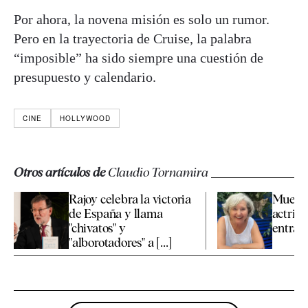
Por ahora, la novena misión es solo un rumor.
Pero en la trayectoria de Cruise, la palabra
“imposible” ha sido siempre una cuestión de
presupuesto y calendario.
CINE
HOLLYWOOD
Otros artículos de
Claudio Tornamira
Rajoy celebra la victoria
Muere a
de España y llama
actriz 
"chivatos" y
entraña
"alborotadores" a [...]