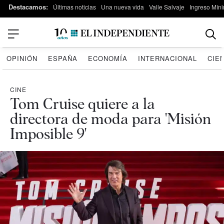
Destacamos:
Últimas noticias
Una nueva vida
Valle Salvaje
Ingreso Míni
OPINIÓN
ESPAÑA
ECONOMÍA
INTERNACIONAL
CIE
CINE
Tom Cruise quiere a la
directora de moda para 'Misión
Imposible 9'