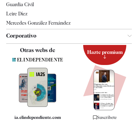
Guardia Civil
Leire Díez
Mercedes González Fernández
Corporativo
Contacto
Otras webs de
Hazte premium
Suscripción
Newsletter
Apps
Quiénes somos
Especificaciones
ia.elindependiente.com
Suscríbete