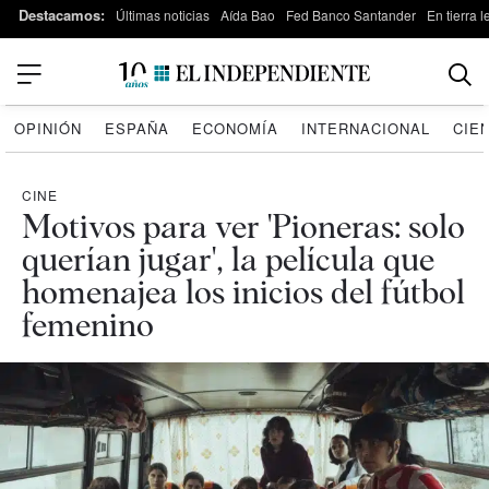
Destacamos:
Últimas noticias
Aída Bao
Fed Banco Santander
En tierra 
OPINIÓN
ESPAÑA
ECONOMÍA
INTERNACIONAL
CIE
CINE
Motivos para ver 'Pioneras: solo
querían jugar', la película que
homenajea los inicios del fútbol
femenino