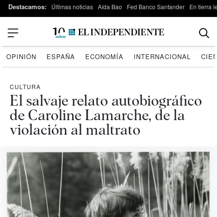
Destacamos:
Últimas noticias
Aída Bao
Fed Banco Santander
En tierra 
OPINIÓN
ESPAÑA
ECONOMÍA
INTERNACIONAL
CIE
CULTURA
El salvaje relato autobiográfico
de Caroline Lamarche, de la
violación al maltrato