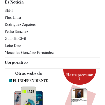
Es Noticia
Economía
SEPI
Internacional
Plus Ultra
Gente
Rodríguez Zapatero
Televisión
Pedro Sánchez
Tendencias
Guardia Civil
Leire Díez
Mercedes González Fernández
Corporativo
Contacto
Otras webs de
Hazte premium
Suscripción
Newsletter
Apps
Quiénes somos