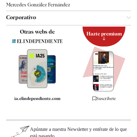
Mercedes González Fernández
Corporativo
Contacto
Otras webs de
Hazte premium
Suscripción
Newsletter
Apps
Quiénes somos
Especificaciones
ia.elindependiente.com
Suscríbete
Apúntate a nuestra Newsletter y entérate de lo que
está pasando