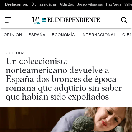
Destacamos:
Últimas noticias
Aída Bao
Josep Vilarasau
Paz Vega
Vall
OPINIÓN
ESPAÑA
ECONOMÍA
INTERNACIONAL
CIE
CULTURA
Un coleccionista
norteamericano devuelve a
España dos bronces de época
romana que adquirió sin saber
que habían sido expoliados