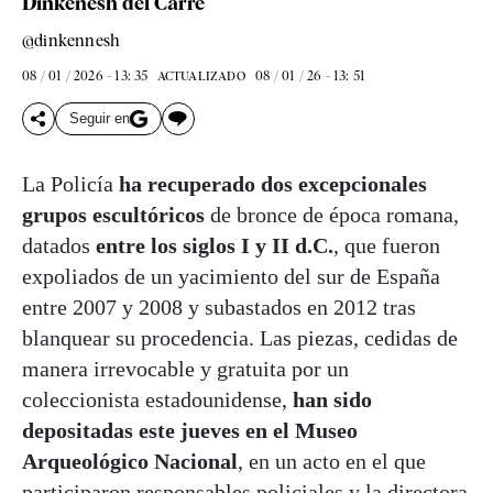
Dinkenesh del Carre
@dinkennesh
08 / 01 / 2026 - 13: 35
08 / 01 / 26 - 13: 51
ACTUALIZADO
Seguir en
La Policía
ha recuperado dos excepcionales
grupos escultóricos
de bronce de época romana,
datados
entre los siglos I y II d.C.
, que fueron
expoliados de un yacimiento del sur de España
entre 2007 y 2008 y subastados en 2012 tras
blanquear su procedencia. Las piezas, cedidas de
manera irrevocable y gratuita por un
coleccionista estadounidense,
han sido
depositadas este jueves en el Museo
Arqueológico Nacional
, en un acto en el que
participaron responsables policiales y la directora