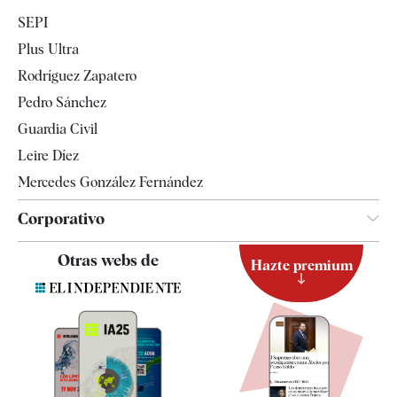
Economía
SEPI
Internacional
Plus Ultra
Gente
Rodríguez Zapatero
Televisión
Pedro Sánchez
Tendencias
Guardia Civil
Leire Díez
Mercedes González Fernández
Corporativo
Contacto
Otras webs de
Hazte premium
Suscripción
Newsletter
Apps
Quiénes somos
Especificaciones