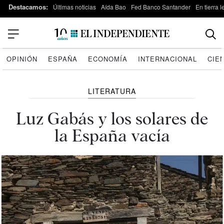
Destacamos:
Últimas noticias
Aída Bao
Fed Banco Santander
En tierra 
OPINIÓN
ESPAÑA
ECONOMÍA
INTERNACIONAL
CIE
LITERATURA
Luz Gabás y los solares de
la España vacía