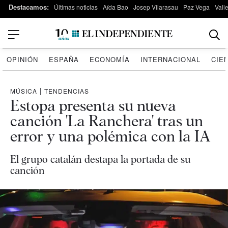
Destacamos:
Últimas noticias
Aída Bao
Josep Vilarasau
Paz Vega
Vall
OPINIÓN
ESPAÑA
ECONOMÍA
INTERNACIONAL
CIE
MÚSICA
|
TENDENCIAS
Estopa presenta su nueva
canción 'La Ranchera' tras un
error y una polémica con la IA
El grupo catalán destapa la portada de su
canción