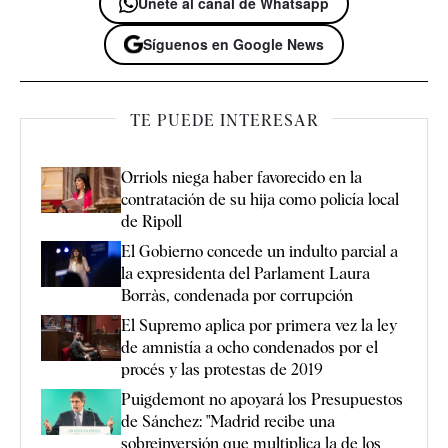
Únete al canal de Whatsapp
Síguenos en Google News
TE PUEDE INTERESAR
Orriols niega haber favorecido en la
contratación de su hija como policía local
de Ripoll
El Gobierno concede un indulto parcial a
la expresidenta del Parlament Laura
Borràs, condenada por corrupción
El Supremo aplica por primera vez la ley
de amnistía a ocho condenados por el
procés y las protestas de 2019
Puigdemont no apoyará los Presupuestos
de Sánchez: "Madrid recibe una
sobreinversión que multiplica la de los