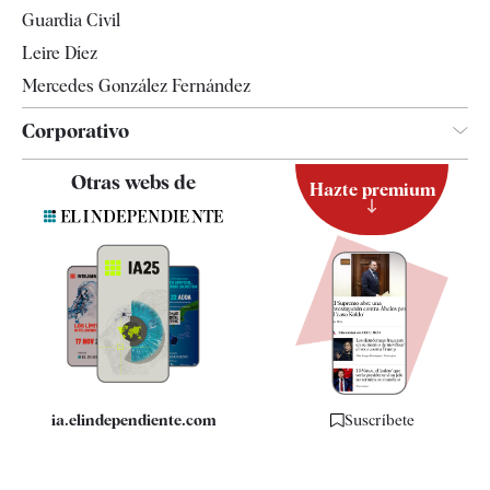
Tendencias
Guardia Civil
Leire Díez
Mercedes González Fernández
Corporativo
Contacto
Otras webs de
Hazte premium
Suscripción
Newsletter
Apps
Quiénes somos
Especificaciones
ia.elindependiente.com
Suscríbete