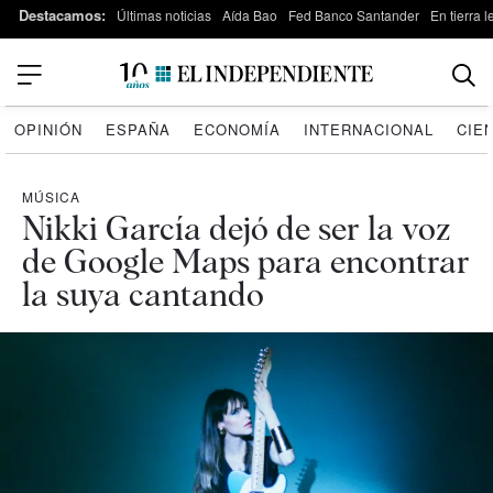
Destacamos:
Últimas noticias
Aída Bao
Fed Banco Santander
En tierra 
OPINIÓN
ESPAÑA
ECONOMÍA
INTERNACIONAL
CIE
MÚSICA
Nikki García dejó de ser la voz
de Google Maps para encontrar
la suya cantando