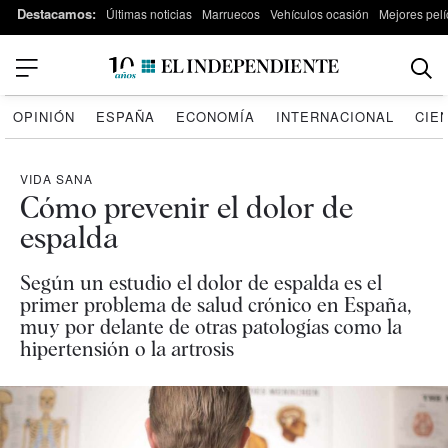
Destacamos:
Últimas noticias
Marruecos
Vehículos ocasión
Mejores pelí
OPINIÓN
ESPAÑA
ECONOMÍA
INTERNACIONAL
CIE
VIDA SANA
Cómo prevenir el dolor de
espalda
Según un estudio el dolor de espalda es el
primer problema de salud crónico en España,
muy por delante de otras patologías como la
hipertensión o la artrosis