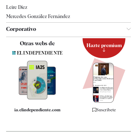
Leire Díez
Mercedes González Fernández
Corporativo
Contacto
Otras webs de
Hazte premium
Suscripción
Newsletter
Apps
Quiénes somos
Especificaciones
ia.elindependiente.com
Suscríbete