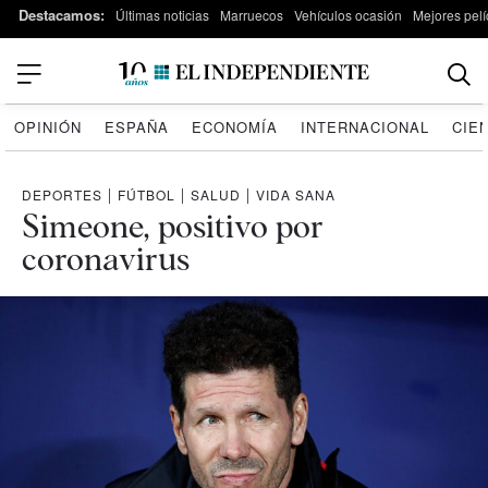
Destacamos:
Últimas noticias
Marruecos
Vehículos ocasión
Mejores pelí
OPINIÓN
ESPAÑA
ECONOMÍA
INTERNACIONAL
CIE
DEPORTES
|
FÚTBOL
|
SALUD
|
VIDA SANA
Simeone, positivo por
coronavirus