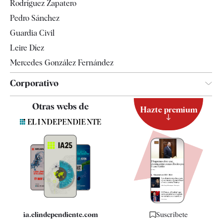
Rodríguez Zapatero
Televisión
Pedro Sánchez
Tendencias
Guardia Civil
Leire Díez
Mercedes González Fernández
Corporativo
Contacto
Otras webs de
Hazte premium
Suscripción
Newsletter
Apps
Quiénes somos
Especificaciones
ia.elindependiente.com
Suscríbete