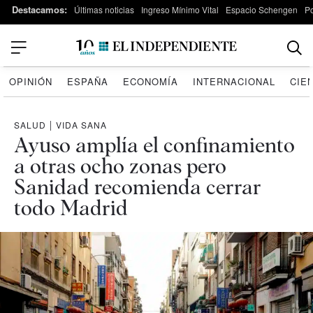
Destacamos:
Últimas noticias
Ingreso Mínimo Vital
Espacio Schengen
P
OPINIÓN
ESPAÑA
ECONOMÍA
INTERNACIONAL
CIE
SALUD
|
VIDA SANA
Ayuso amplía el confinamiento
a otras ocho zonas pero
Sanidad recomienda cerrar
todo Madrid