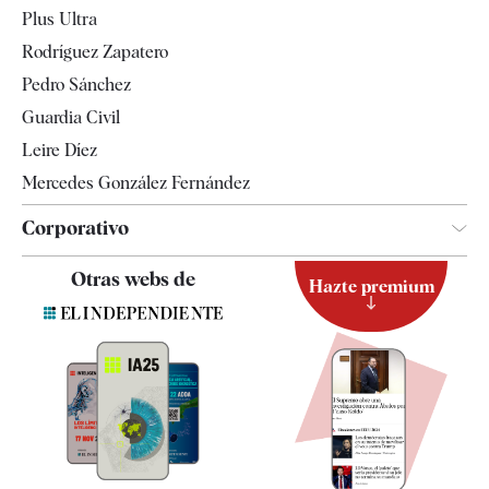
Internacional
Plus Ultra
Gente
Rodríguez Zapatero
Televisión
Pedro Sánchez
Tendencias
Guardia Civil
Leire Díez
Mercedes González Fernández
Corporativo
Contacto
Otras webs de
Hazte premium
Suscripción
Newsletter
Apps
Quiénes somos
Especificaciones