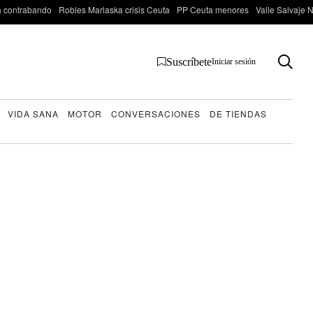
 contrabando
Robles Marlaska crisis Ceuta
PP Ceuta menores
Valle Salvaje N
Suscríbete
Iniciar sesión
VIDA SANA
MOTOR
CONVERSACIONES
DE TIENDAS