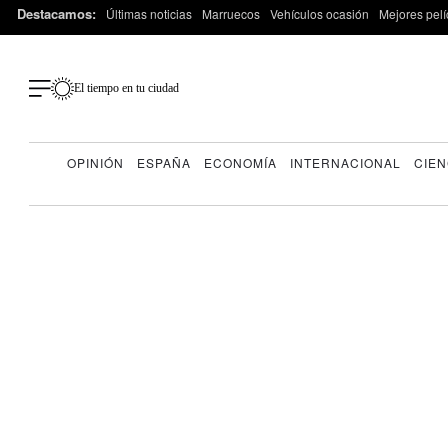
Destacamos:
Últimas noticias
Marruecos
Vehículos ocasión
Mejores pelí
El tiempo en tu ciudad
OPINIÓN
ESPAÑA
ECONOMÍA
INTERNACIONAL
CIEN