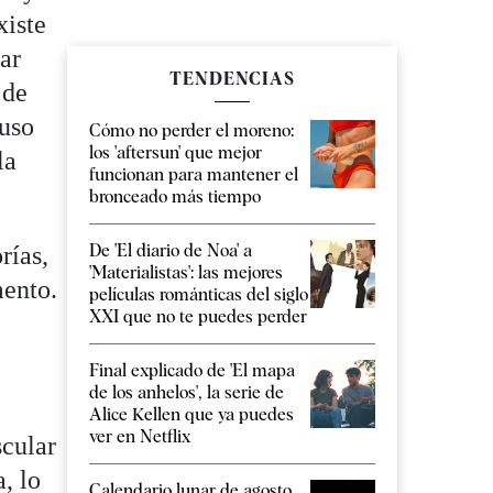
xiste
ar
TENDENCIAS
 de
luso
Cómo no perder el moreno:
los 'aftersun' que mejor
la
funcionan para mantener el
bronceado más tiempo
De 'El diario de Noa' a
rías,
'Materialistas': las mejores
mento.
películas románticas del siglo
XXI que no te puedes perder
Final explicado de 'El mapa
de los anhelos', la serie de
Alice Kellen que ya puedes
ver en Netflix
scular
, lo
Calendario lunar de agosto