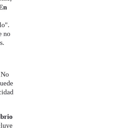
En
lo".
e no
s.
. No
puede
cidad
ibrio
cluye