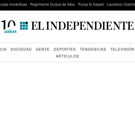
culas románticas
Regimiento Duque de Alba
Trump El Sayed
Laureano Oubiña
CIA
SOCIEDAD
GENTE
DEPORTES
TENDENCIAS
TELEVISIÓN
ARTÍCULOS