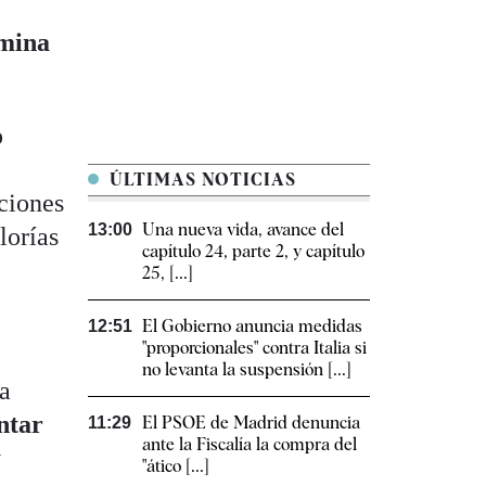
amina
o
ÚLTIMAS NOTICIAS
ciones
Una nueva vida, avance del
13:00
lorías
capítulo 24, parte 2, y capítulo
25, [...]
El Gobierno anuncia medidas
12:51
"proporcionales" contra Italia si
no levanta la suspensión [...]
na
ntar
El PSOE de Madrid denuncia
11:29
ante la Fiscalía la compra del
y
"ático [...]