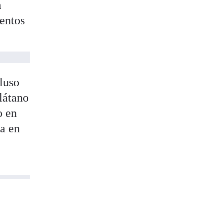
n
mentos
cluso
plátano
o en
úa en