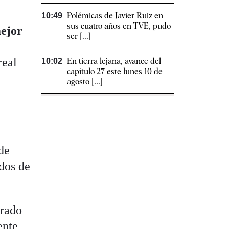
Polémicas de Javier Ruiz en
10:49
sus cuatro años en TVE, pudo
mejor
ser [...]
real
En tierra lejana, avance del
10:02
capítulo 27 este lunes 10 de
agosto [...]
de
dos de
grado
nte,