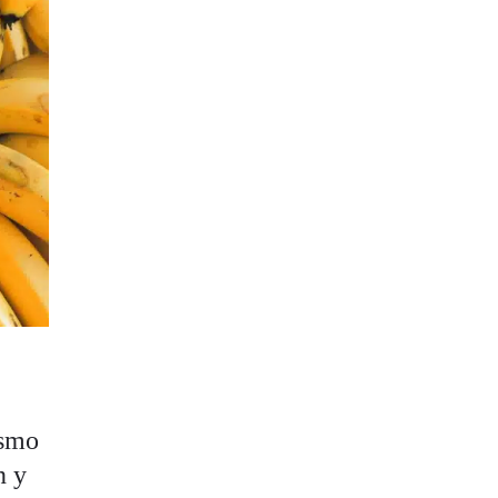
ismo
n y