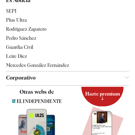
Es Noticia
Economía
SEPI
Internacional
Plus Ultra
Gente
Rodríguez Zapatero
Televisión
Pedro Sánchez
Tendencias
Guardia Civil
Leire Díez
Mercedes González Fernández
Corporativo
Contacto
Otras webs de
Hazte premium
Suscripción
Newsletter
Apps
Quiénes somos
Especificaciones