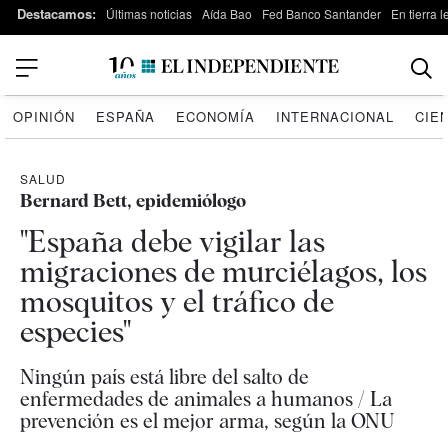
Destacamos:
Últimas noticias
Aída Bao
Fed Banco Santander
En tierra 
OPINIÓN
ESPAÑA
ECONOMÍA
INTERNACIONAL
CIE
SALUD
Bernard Bett, epidemiólogo
"España debe vigilar las
migraciones de murciélagos, los
mosquitos y el tráfico de
especies"
Ningún país está libre del salto de
enfermedades de animales a humanos / La
prevención es el mejor arma, según la ONU