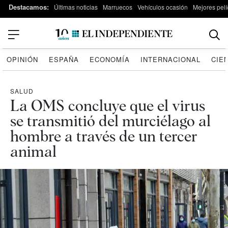
Destacamos:
Últimas noticias
Marruecos
Vehículos ocasión
Mejores pelí
OPINIÓN
ESPAÑA
ECONOMÍA
INTERNACIONAL
CIE
SALUD
La OMS concluye que el virus
se transmitió del murciélago al
hombre a través de un tercer
animal