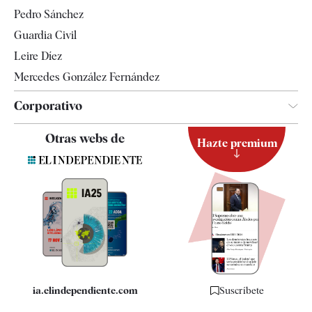
Televisión
Pedro Sánchez
Tendencias
Guardia Civil
Leire Díez
Mercedes González Fernández
Corporativo
Contacto
Otras webs de
Hazte premium
Suscripción
Newsletter
Apps
Quiénes somos
Especificaciones
ia.elindependiente.com
Suscríbete