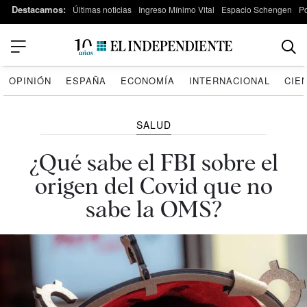
Destacamos:
Últimas noticias
Ingreso Mínimo Vital
Espacio Schengen
P
OPINIÓN
ESPAÑA
ECONOMÍA
INTERNACIONAL
CIE
SALUD
¿Qué sabe el FBI sobre el
origen del Covid que no
sabe la OMS?