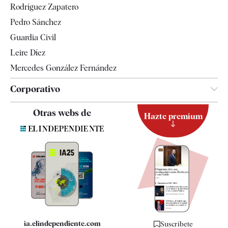
Rodríguez Zapatero
Televisión
Pedro Sánchez
Tendencias
Guardia Civil
Leire Díez
Mercedes González Fernández
Corporativo
Contacto
Otras webs de
Hazte premium
Suscripción
Newsletter
Apps
Quiénes somos
Especificaciones
ia.elindependiente.com
Suscríbete