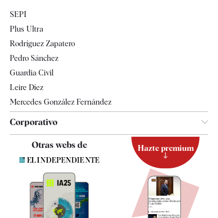
Economía
SEPI
Internacional
Plus Ultra
Gente
Rodríguez Zapatero
Televisión
Pedro Sánchez
Tendencias
Guardia Civil
Leire Díez
Mercedes González Fernández
Corporativo
Contacto
Otras webs de
Hazte premium
Suscripción
Newsletter
Apps
Quiénes somos
Especificaciones