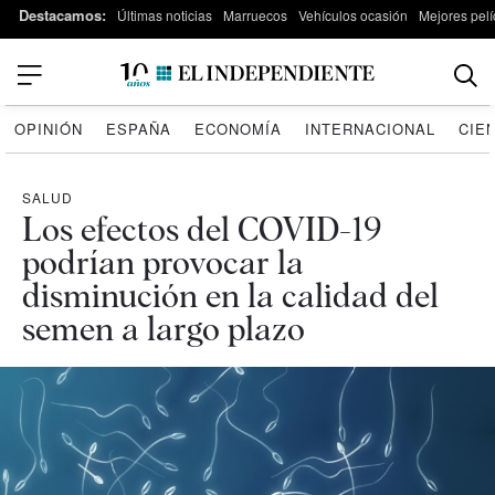
Destacamos:
Últimas noticias
Marruecos
Vehículos ocasión
Mejores pelí
OPINIÓN
ESPAÑA
ECONOMÍA
INTERNACIONAL
CIE
SALUD
Los efectos del COVID-19
podrían provocar la
disminución en la calidad del
semen a largo plazo