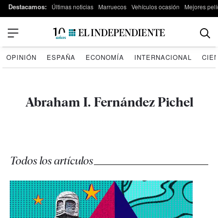
Destacamos:
Últimas noticias
Marruecos
Vehículos ocasión
Mejores pelí
OPINIÓN
ESPAÑA
ECONOMÍA
INTERNACIONAL
CIE
Abraham I. Fernández Pichel
Todos los artículos