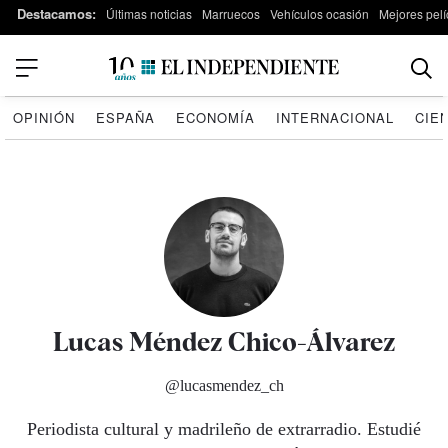
Destacamos:
Últimas noticias
Marruecos
Vehículos ocasión
Mejores pelí
OPINIÓN
ESPAÑA
ECONOMÍA
INTERNACIONAL
CIE
Lucas Méndez Chico-Álvarez
@lucasmendez_ch
Periodista cultural y madrileño de extrarradio. Estudié