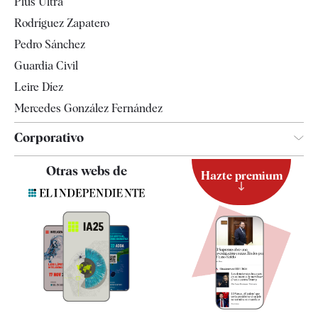
Plus Ultra
Gente
Rodríguez Zapatero
Televisión
Pedro Sánchez
Tendencias
Guardia Civil
Leire Díez
Mercedes González Fernández
Corporativo
Contacto
Otras webs de
Hazte premium
Suscripción
Newsletter
Apps
Quiénes somos
Especificaciones