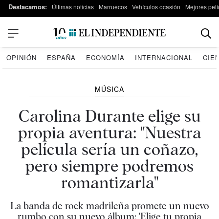
Destacamos:
Últimas noticias
Marruecos
Vehículos ocasión
Mejores pelí
OPINIÓN
ESPAÑA
ECONOMÍA
INTERNACIONAL
CIE
MÚSICA
Carolina Durante elige su
propia aventura: "Nuestra
película sería un coñazo,
pero siempre podremos
romantizarla"
La banda de rock madrileña promete un nuevo
rumbo con su nuevo álbum: 'Elige tu propia