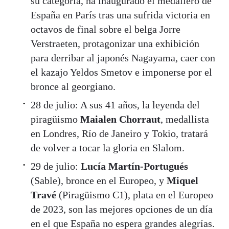
su categoría, ha inaugurado el medallero de
España en París tras una sufrida victoria en
octavos de final sobre el belga Jorre
Verstraeten, protagonizar una exhibición
para derribar al japonés Nagayama, caer con
el kazajo Yeldos Smetov e imponerse por el
bronce al georgiano.
28 de julio: A sus 41 años, la leyenda del
piragüismo
Maialen Chorraut
, medallista
en Londres, Río de Janeiro y Tokio, tratará
de volver a tocar la gloria en Slalom.
29 de julio:
Lucía Martín-Portugués
(Sable), bronce en el Europeo, y
Miquel
Travé
(Piragüismo C1), plata en el Europeo
de 2023, son las mejores opciones de un día
en el que España no espera grandes alegrías.