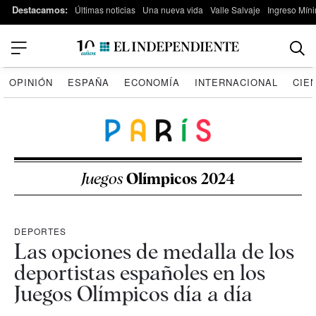
Destacamos:
Últimas noticias
Una nueva vida
Valle Salvaje
Ingreso Míni
OPINIÓN
ESPAÑA
ECONOMÍA
INTERNACIONAL
CIE
Juegos
Olímpicos 2024
DEPORTES
Las opciones de medalla de los
deportistas españoles en los
Juegos Olímpicos día a día