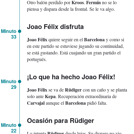
Kroos
Fermín
Otro balón perdido por
.
no se lo
piensa y dispara desde la frontal. Se le va algo.
Joao Félix disfruta
Minuto
33
Joao Félix
Barcelona
quiere seguir en el
y como si
en este partido se estuviese jugando su continuidad,
se está gustando. Está cuajando un gran partido el
portugués.
¡Lo que ha hecho Joao Félix!
Minuto
29
Joao Félix
Rüdiger
se va de
con un caño y se planta
Kepa
solo ante
. Recuperación extraordinaria de
Carvajal
Barcelona
aunque el
pidió falta.
Ocasión para Rüdiger
Minuto
22
Rüdiger
Lo intenta
desde lejos. Su disparo no vio