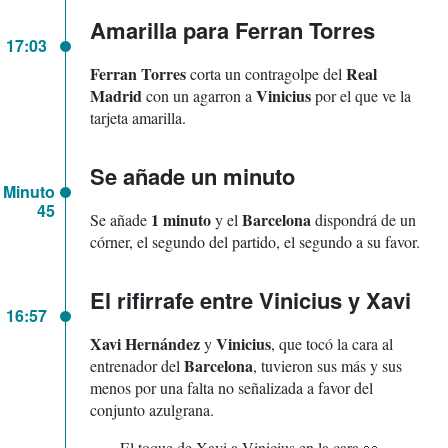
Amarilla para Ferran Torres
17:03
Ferran Torres
Real
corta un contragolpe del
Madrid
Vinicius
con un agarron a
por el que ve la
tarjeta amarilla.
Se añade un minuto
Minuto
45
1 minuto
Barcelona
Se añade
y el
dispondrá de un
córner, el segundo del partido, el segundo a su favor.
El rifirrafe entre Vinicius y Xavi
16:57
Xavi Hernández
Vinicius
y
, que tocó la cara al
Barcelona
entrenador del
, tuvieron sus más y sus
menos por una falta no señalizada a favor del
conjunto azulgrana.
El toque de Xavi a Vinicius en la cara 👀