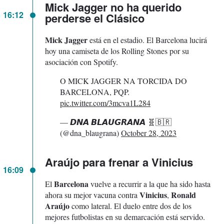
Mick Jagger no ha querido
16:12
perderse el Clásico
Mick Jagger
está en el estadio. El Barcelona lucirá
hoy una camiseta de los Rolling Stones por su
asociación con Spotify.
O MICK JAGGER NA TORCIDA DO
BARCELONA, PQP.
pic.twitter.com/3mcva1L284
— 𝘿𝙉𝘼 𝘽𝙇𝘼𝙐𝙂𝙍𝘼𝙉𝘼 🧬🇧🇷
(@dna_blaugrana)
October 28, 2023
Araújo para frenar a Vinicius
16:09
Barcelona
El
vuelve a recurrir a la que ha sido hasta
Vinicius
Ronald
ahora su mejor vacuna contra
,
Araújo
como lateral. El duelo entre dos de los
mejores futbolistas en su demarcación está servido.