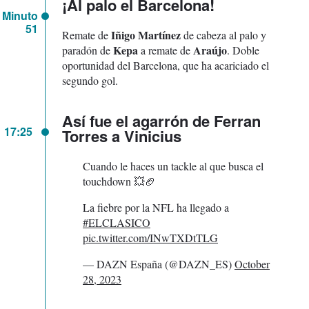
¡Al palo el Barcelona!
Minuto
51
Iñigo Martínez
Remate de
de cabeza al palo y
Kepa
Araújo
paradón de
a remate de
. Doble
oportunidad del Barcelona, que ha acariciado el
segundo gol.
Así fue el agarrón de Ferran
17:25
Torres a Vinicius
Cuando le haces un tackle al que busca el
touchdown 💥🏈
La fiebre por la NFL ha llegado a
#ELCLASICO
pic.twitter.com/INwTXDtTLG
— DAZN España (@DAZN_ES)
October
28, 2023