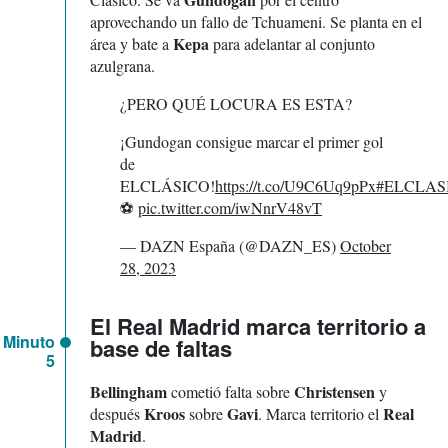
aprovechando un fallo de Tchuameni. Se planta en el
Kepa
área y bate a
para adelantar al conjunto
azulgrana.
¿PERO QUÉ LOCURA ES ESTA?
¡Gundogan consigue marcar el primer gol
de
ELCLÁSICO!
https://t.co/U9C6Uq9pPx
#ELCLAS
⚽
pic.twitter.com/iwNnrV48vT
— DAZN España (@DAZN_ES)
October
28, 2023
El Real Madrid marca territorio a
Minuto
base de faltas
5
Bellingham
Christensen
cometió falta sobre
y
Kroos
Gavi
Real
después
sobre
. Marca territorio el
Madrid
.