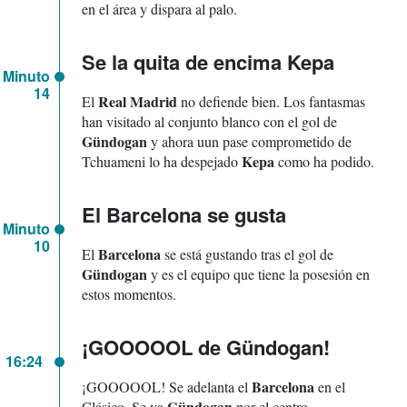
en el área y dispara al palo.
Se la quita de encima Kepa
Minuto
14
Real Madrid
El
no defiende bien. Los fantasmas
han visitado al conjunto blanco con el gol de
Gündogan
y ahora uun pase comprometido de
Kepa
Tchuameni lo ha despejado
como ha podido.
El Barcelona se gusta
Minuto
10
Barcelona
El
se está gustando tras el gol de
Gündogan
y es el equipo que tiene la posesión en
estos momentos.
¡GOOOOOL de Gündogan!
16:24
Barcelona
¡GOOOOOL! Se adelanta el
en el
Gündogan
Clásico. Se va
por el centro