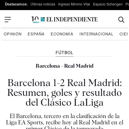
Destacamos:
Últimas noticias
Ingreso Mínimo Vital
Espacio Schengen
P
OPINIÓN
ESPAÑA
ECONOMÍA
INTERNACIONAL
CIE
FÚTBOL
Barcelona - Real Madrid
Barcelona 1-2 Real Madrid:
Resumen, goles y resultado
del Clásico LaLiga
El Barcelona, tercero en la clasificación de la
Liga EA Sports, recibe hoy al Real Madrid en el
primer Clásico de la temporada