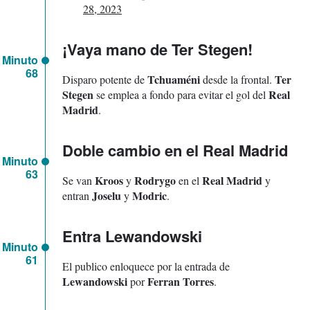
28, 2023
¡Vaya mano de Ter Stegen!
Minuto
68
Tchuaméni
Ter
Disparo potente de
desde la frontal.
Stegen
Real
se emplea a fondo para evitar el gol del
Madrid
.
Doble cambio en el Real Madrid
Minuto
63
Kroos
Rodrygo
Real Madrid
Se van
y
en el
y
Joselu
Modric
entran
y
.
Entra Lewandowski
Minuto
61
El publico enloquece por la entrada de
Lewandowski
Ferran Torres
por
.