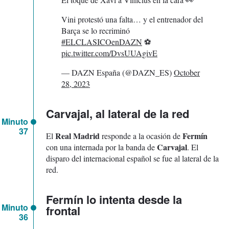
Vini protestó una falta… y el entrenador del
Barça se lo recriminó
#ELCLASICOenDAZN
⚽
pic.twitter.com/DvsUUAgivE
— DAZN España (@DAZN_ES)
October
28, 2023
Carvajal, al lateral de la red
Minuto
37
Real Madrid
Fermín
El
responde a la ocasión de
Carvajal
con una internada por la banda de
. El
disparo del internacional español se fue al lateral de la
red.
Fermín lo intenta desde la
Minuto
frontal
36