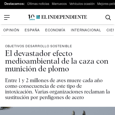
Destacamos:
Últimas noticias
Marruecos
Vehículos ocasión
Mejores pelí
OPINIÓN
ESPAÑA
ECONOMÍA
INTERNACIONAL
CIE
OBJETIVOS DESARROLLO SOSTENIBLE
El devastador efecto
medioambiental de la caza con
munición de plomo
Entre 1 y 2 millones de aves muere cada año
como consecuencia de este tipo de
intoxicación. Varias organizaciones reclaman la
sustitución por perdigones de acero