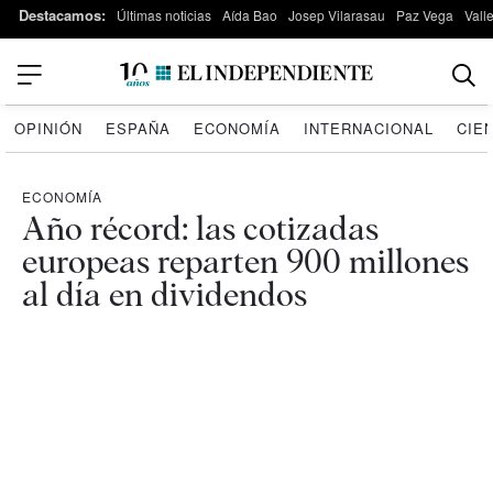
Destacamos:
Últimas noticias
Aída Bao
Josep Vilarasau
Paz Vega
Vall
OPINIÓN
ESPAÑA
ECONOMÍA
INTERNACIONAL
CIE
ECONOMÍA
Año récord: las cotizadas
europeas reparten 900 millones
al día en dividendos