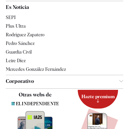
España
Es Noticia
Economía
SEPI
Internacional
Plus Ultra
Gente
Rodríguez Zapatero
Televisión
Pedro Sánchez
Tendencias
Guardia Civil
Leire Díez
Mercedes González Fernández
Corporativo
Contacto
Otras webs de
Hazte premium
Suscripción
Newsletter
Apps
Quiénes somos