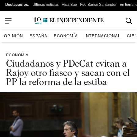
Destacamos:
Últimas noticias
Aída Bao
Fed Banco Santander
En tierra 
OPINIÓN
ESPAÑA
ECONOMÍA
INTERNACIONAL
CIE
ECONOMÍA
Ciudadanos y PDeCat evitan a
Rajoy otro fiasco y sacan con el
PP la reforma de la estiba