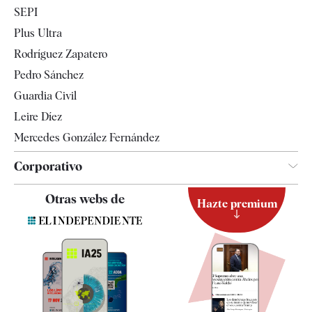
Economía
SEPI
Internacional
Plus Ultra
Gente
Rodríguez Zapatero
Televisión
Pedro Sánchez
Tendencias
Guardia Civil
Leire Díez
Mercedes González Fernández
Corporativo
Contacto
Otras webs de
Hazte premium
Suscripción
Newsletter
Apps
Quiénes somos
Especificaciones