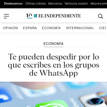
Destacamos:
Últimas noticias
Marruecos
Vehículos ocasión
Mejores pelí
OPINIÓN
ESPAÑA
ECONOMÍA
INTERNACIONAL
CIE
ECONOMÍA
Te pueden despedir por lo
que escribes en los grupos
de WhatsApp