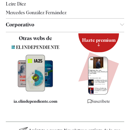
Leire Díez
Mercedes González Fernández
Corporativo
Contacto
Otras webs de
Hazte premium
Suscripción
Newsletter
Apps
Quiénes somos
Especificaciones
ia.elindependiente.com
Suscríbete