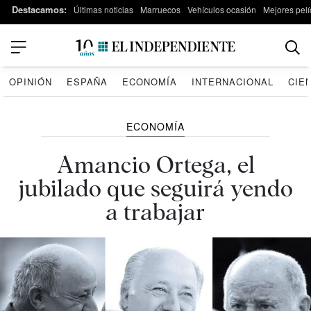
Destacamos:
Últimas noticias
Marruecos
Vehículos ocasión
Mejores pelí
OPINIÓN
ESPAÑA
ECONOMÍA
INTERNACIONAL
CIE
ECONOMÍA
Amancio Ortega, el
jubilado que seguirá yendo
a trabajar