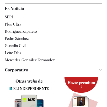
España
Es Noticia
Economía
SEPI
Internacional
Plus Ultra
Gente
Rodríguez Zapatero
Televisión
Pedro Sánchez
Tendencias
Guardia Civil
Leire Díez
Mercedes González Fernández
Corporativo
Contacto
Otras webs de
Hazte premium
Suscripción
Newsletter
Apps