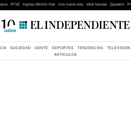
lejana
RTVE
Ingreso Mínimo Vital
Una nueva vida
Valle Salvaje
Zapatero
Pr
CIA
SOCIEDAD
GENTE
DEPORTES
TENDENCIAS
TELEVISIÓN
ARTÍCULOS