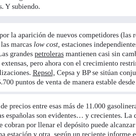
s. Y subiendo.
 por la aparición de nuevos competidores (las r
 las marcas
low cost
, estaciones independient
Las grandes
petroleras
mantienen casi sin cam
a extensas, pero ahora con el crecimiento restr
lizaciones.
Repsol,
Cepsa y BP se sitúan conju
5.700 puntos de venta de manera estable desde
 de precios entre esas más de 11.000 gasolinera
ras españolas son evidentes… y crecientes. La 
 se cobran por llenar el depósito puede alcanza
a estación y otra, según
un reciente informe
e