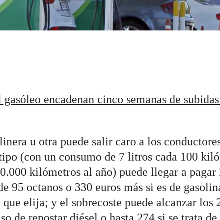
l gasóleo encadenan cinco semanas de subidas
inera u otra puede salir caro a los conductores
tipo (con un consumo de 7 litros cada 100 kil
20.000 kilómetros al año) puede llegar a pagar
 de 95 octanos o 330 euros más si es de gasoli
 que elija; y el sobrecoste puede alcanzar los 
so de repostar diésel o hasta 274 si se trata de