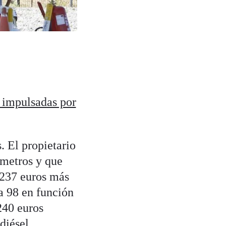
 impulsadas por
. El propietario
ómetros y que
 237 euros más
na 98 en función
240 euros
 diésel