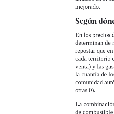
mejorado.
Según dón
En los precios 
determinan de m
repostar que en
cada territorio
venta) y las ga
la cuantía de l
comunidad autón
otras 0).
La combinación 
de combustible 