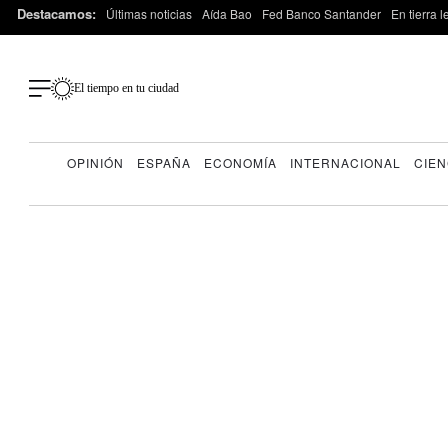
Destacamos:
Últimas noticias
Aída Bao
Fed Banco Santander
En tierra 
El tiempo en tu ciudad
OPINIÓN
ESPAÑA
ECONOMÍA
INTERNACIONAL
CIEN