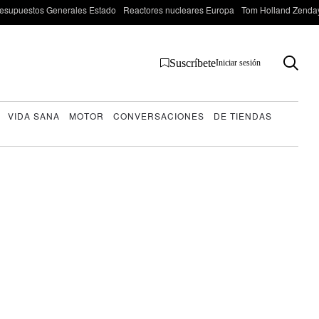
esupuestos Generales Estado
Reactores nucleares Europa
Tom Holland Zenda
Suscríbete
Iniciar sesión
VIDA SANA
MOTOR
CONVERSACIONES
DE TIENDAS