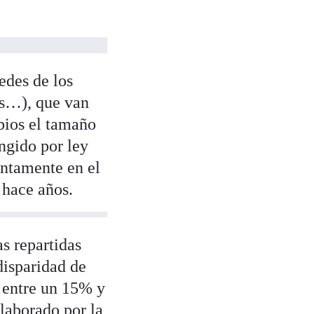
edes de los
es…), que van
bios el tamaño
ingido por ley
ntamente en el
 hace años.
s repartidas
disparidad de
r entre un 15% y
laborado por la