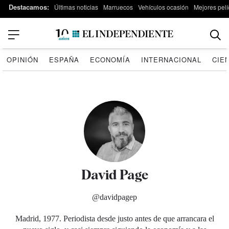
Destacamos:
Últimas noticias
Marruecos
Vehículos ocasión
Mejores pelí
OPINIÓN
ESPAÑA
ECONOMÍA
INTERNACIONAL
CIE
David Page
@davidpagep
Madrid, 1977. Periodista desde justo antes de que arrancara el