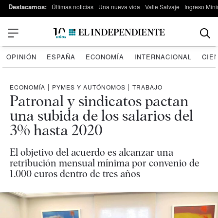
Destacamos:
Últimas noticias
Una nueva vida
Valle Salvaje
Ingreso Míni
OPINIÓN
ESPAÑA
ECONOMÍA
INTERNACIONAL
CIE
ECONOMÍA
|
PYMES Y AUTÓNOMOS
|
TRABAJO
Patronal y sindicatos pactan
una subida de los salarios del
3% hasta 2020
El objetivo del acuerdo es alcanzar una
retribución mensual mínima por convenio de
1.000 euros dentro de tres años