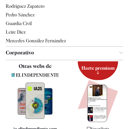
Gente
Rodríguez Zapatero
Televisión
Pedro Sánchez
Tendencias
Guardia Civil
Leire Díez
Mercedes González Fernández
Corporativo
Contacto
Otras webs de
Hazte premium
Suscripción
Newsletter
Apps
Quiénes somos
Especificaciones
ia.elindependiente.com
Suscríbete