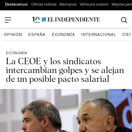
Destacamos:
Últimas noticias
Marruecos
Vehículos ocasión
Mejores pelí
OPINIÓN
ESPAÑA
ECONOMÍA
INTERNACIONAL
CIE
ECONOMÍA
La CEOE y los sindicatos
intercambian golpes y se alejan
de un posible pacto salarial