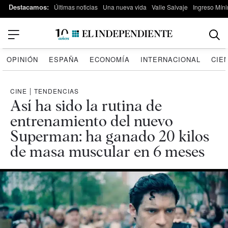
Destacamos:
Últimas noticias
Una nueva vida
Valle Salvaje
Ingreso Míni
OPINIÓN
ESPAÑA
ECONOMÍA
INTERNACIONAL
CIE
CINE
|
TENDENCIAS
Así ha sido la rutina de
entrenamiento del nuevo
Superman: ha ganado 20 kilos
de masa muscular en 6 meses