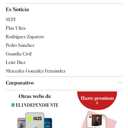
España
Es Noticia
Economía
SEPI
Internacional
Plus Ultra
Gente
Rodríguez Zapatero
Televisión
Pedro Sánchez
Tendencias
Guardia Civil
Leire Díez
Mercedes González Fernández
Corporativo
Contacto
Otras webs de
Hazte premium
Suscripción
Newsletter
Apps
Quiénes somos