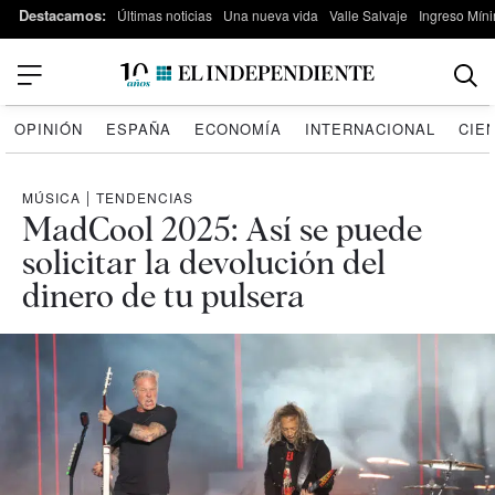
Destacamos:
Últimas noticias
Una nueva vida
Valle Salvaje
Ingreso Míni
OPINIÓN
ESPAÑA
ECONOMÍA
INTERNACIONAL
CIE
MÚSICA
|
TENDENCIAS
MadCool 2025: Así se puede
solicitar la devolución del
dinero de tu pulsera