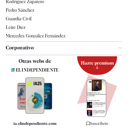
Rodríguez Zapatero
Televisión
Pedro Sánchez
Tendencias
Guardia Civil
Leire Díez
Mercedes González Fernández
Corporativo
Contacto
Otras webs de
Hazte premium
Suscripción
Newsletter
Apps
Quiénes somos
Especificaciones
ia.elindependiente.com
Suscríbete