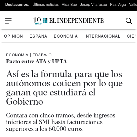
Destacamos:
Últimas noticias
Aída Bao
Josep Vilarasau
Paz Vega
Vall
OPINIÓN
ESPAÑA
ECONOMÍA
INTERNACIONAL
CIE
ECONOMÍA
|
TRABAJO
Pacto entre ATA y UPTA
Así es la fórmula para que los
autónomos coticen por lo que
ganan que estudiará el
Gobierno
Contará con cinco tramos, desde ingresos
inferiores al SMI hasta facturaciones
superiores a los 60.000 euros