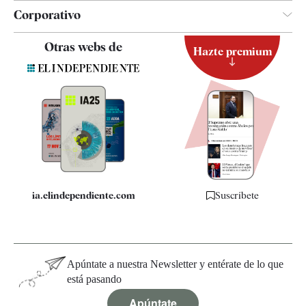
Corporativo
Contacto
Otras webs de
Hazte premium
Suscripción
Newsletter
Apps
Quiénes somos
Especificaciones
ia.elindependiente.com
Suscríbete
Apúntate a nuestra Newsletter y entérate de lo que
está pasando
Apúntate