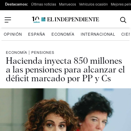
Destacamos:
Últimas noticias
Marruecos
Vehículos ocasión
Mejores pelí
OPINIÓN
ESPAÑA
ECONOMÍA
INTERNACIONAL
CIE
ECONOMÍA
|
PENSIONES
Hacienda inyecta 850 millones
a las pensiones para alcanzar el
déficit marcado por PP y Cs