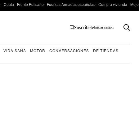
o
Ceuta
Frente Polisario
Fuerzas Armadas españolas
Compra vivienda
Mejo
Suscríbete
Iniciar sesión
VIDA SANA
MOTOR
CONVERSACIONES
DE TIENDAS