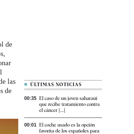
ol de
s,
onar
l
de las
ÚLTIMAS NOTICIAS
s de
El caso de un joven saharaui
00:35
que recibe tratamiento contra
el cáncer [...]
El coche usado es la opción
00:01
favorita de los españoles para