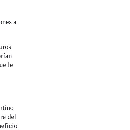
ones a
uros
erían
ue le
ntino
re del
eficio