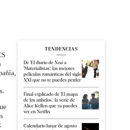
TENDENCIAS
CS
De 'El diario de Noa' a
n
'Materialistas': las mejores
pañía,
películas románticas del siglo
XXI que no te puedes perder
s.
Final explicado de 'El mapa
de los anhelos', la serie de
que
Alice Kellen que ya puedes
ver en Netflix
as
x
Calendario lunar de agosto