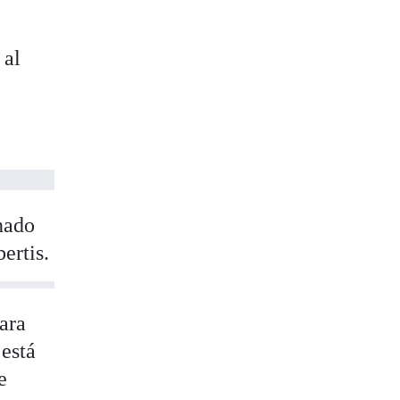
 al
nado
ertis.
ara
 está
e