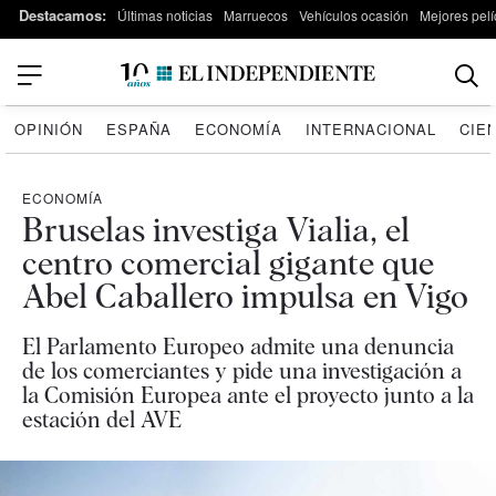
Destacamos:
Últimas noticias
Marruecos
Vehículos ocasión
Mejores pelí
OPINIÓN
ESPAÑA
ECONOMÍA
INTERNACIONAL
CIE
ECONOMÍA
Bruselas investiga Vialia, el
centro comercial gigante que
Abel Caballero impulsa en Vigo
El Parlamento Europeo admite una denuncia
de los comerciantes y pide una investigación a
la Comisión Europea ante el proyecto junto a la
estación del AVE