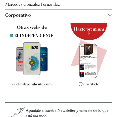
Mercedes González Fernández
Corporativo
Contacto
Otras webs de
Hazte premium
Suscripción
Newsletter
Apps
Quiénes somos
Especificaciones
ia.elindependiente.com
Suscríbete
Apúntate a nuestra Newsletter y entérate de lo que
está pasando